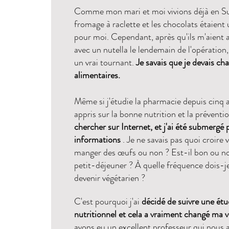
Comme mon mari et moi vivions déjà en Sui
fromage à raclette et les chocolats étaient 
pour moi. Cependant, après qu'ils m'aient 
avec un nutella le lendemain de l'opération
un vrai tournant.
Je savais que je devais c
alimentaires.
Même si j'étudie la pharmacie depuis cinq a
appris sur la bonne nutrition et la préventi
chercher sur Internet, et j'ai été submergé 
informations
. Je ne savais pas quoi croire 
manger des œufs ou non ? Est-il bon ou no
petit-déjeuner ? À quelle fréquence dois-
devenir végétarien ?
C'est pourquoi j'ai
décidé de suivre une étu
nutritionnel et cela a vraiment changé ma v
avons eu un excellent professeur qui nous a