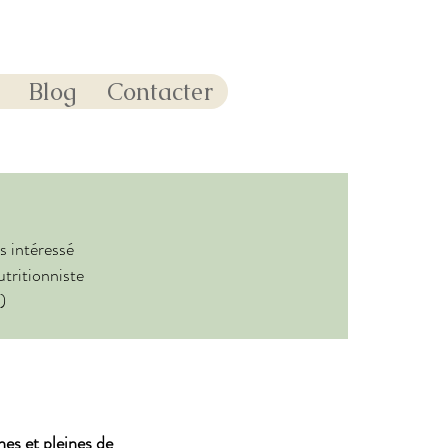
Blog
Contacter
s intéressé
utritionniste
)
nes et pleines de