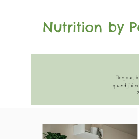
Nutrition by P
Bonjour, b
quand j'ai c
?