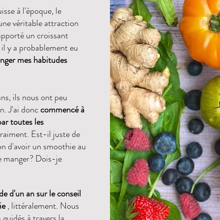
sse à l'époque, le
une véritable attraction
apporté un croissant
, il y a probablement eu
hanger mes habitudes
ns, ils nous ont peu
on. J'ai donc
commencé à
par toutes les
vraiment. Est-il juste de
n d'avoir un smoothie au
je manger? Dois-je
de d'un an sur le conseil
ie
, littéralement. Nous
 guidés à travers la