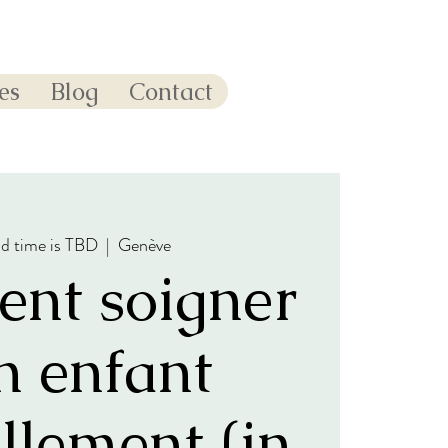
es
Blog
Contact
d time is TBD
  |  
Genève
nt soigner
 enfant
llement (in