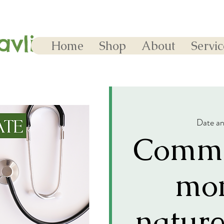
avlina
Home
Shop
About
Servic
Date an
Comme
mon
nature