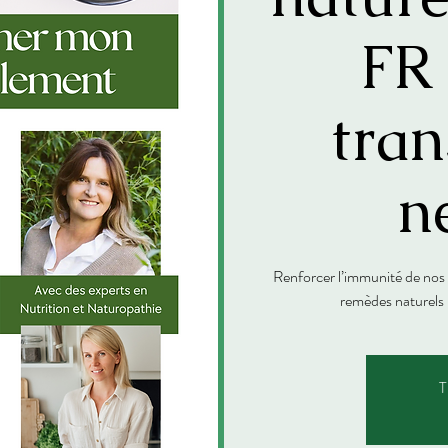
FR
tran
n
Renforcer l’immunité de nos 
remèdes naturels 
T