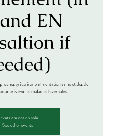
 and EN
saltion if
eeded)
proches grâce à une alimentation saine et des de
pour prévenir les maladies hivernales.
ickets are not on sale
See other events